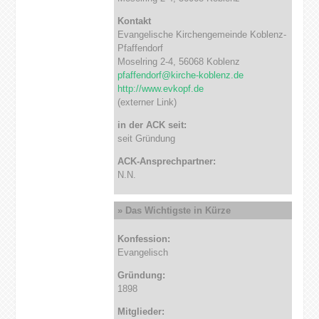
Kontakt
Evangelische Kirchengemeinde Koblenz-
Pfaffendorf
Moselring 2-4, 56068 Koblenz
pfaffendorf@kirche-koblenz.de
http://www.evkopf.de
(externer Link)
in der ACK seit:
seit Gründung
ACK-Ansprechpartner:
N.N.
» Das Wichtigste in Kürze
Konfession:
Evangelisch
Gründung:
1898
Mitglieder: