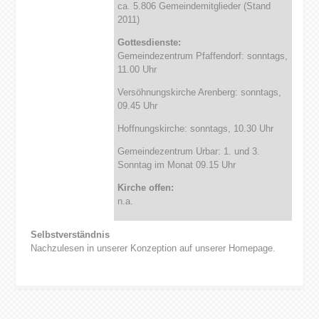
ca. 5.806 Gemeindemitglieder (Stand
2011)
Gottesdienste:
Gemeindezentrum Pfaffendorf: sonntags,
11.00 Uhr
Versöhnungskirche Arenberg: sonntags,
09.45 Uhr
Hoffnungskirche: sonntags, 10.30 Uhr
Gemeindezentrum Urbar: 1. und 3.
Sonntag im Monat 09.15 Uhr
Kirche offen:
n.a.
Selbstverständnis
Nachzulesen in unserer Konzeption auf unserer Homepage.