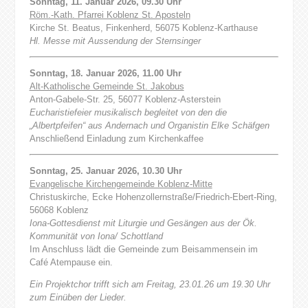
Sonntag, 11. Januar 2026, 09.30 Uhr
Röm.-Kath. Pfarrei Koblenz St. Aposteln
Kirche St. Beatus, Finkenherd, 56075 Koblenz-Karthause
Hl. Messe mit Aussendung der Sternsinger
Sonntag, 18. Januar 2026, 11.00 Uhr
Alt-Katholische Gemeinde St. Jakobus
Anton-Gabele-Str. 25, 56077 Koblenz-Asterstein
Eucharistiefeier musikalisch begleitet von den die
„Albertpfeifen“ aus Andernach und Organistin Elke Schäfgen
Anschließend Einladung zum Kirchenkaffee
Sonntag, 25. Januar 2026, 10.30 Uhr
Evangelische Kirchengemeinde Koblenz-Mitte
Christuskirche, Ecke Hohenzollernstraße/Friedrich-Ebert-Ring,
56068 Koblenz
Iona-Gottesdienst mit Liturgie und Gesängen aus der Ök.
Kommunität von Iona/ Schottland
Im Anschluss lädt die Gemeinde zum Beisammensein im
Café Atempause ein.
Ein Projektchor trifft sich am Freitag, 23.01.26 um 19.30 Uhr
zum Einüben der Lieder.